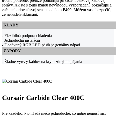
trochu potrebné, pretože pomáhajú pri čistení celkovej káblovej
správy. Ak ste s touto malou nevýhodou vysporiadaní, pokračujte a
začnite budovať svoj sen s modelom
P400
. Môžem vás ubezpečiť,
že nebudete sklamaní.
KLADY
- Flexibilná podpora chladenia
- Jednoduchá inštalácia
- Dodávaný RGB LED pásik je geniálny nápad
ZÁPORY
- Žiadne výrezy káblov na kryte zdroja napájania
Corsair Carbide Clear 400C
Pre každého, kto hľadá niečo jednoduché, čo nutne nemusí mať