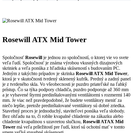
Rosewill ATX Mid Tower
Spoločnosť
Rosewill
je jednou zo spoločností, o ktorej vie vo svete
veľa ľudí. Spoločnosť je známa výrobou vkusných dizajnových
skriniek a veľa ponúka z hľadiska skúseností s budovaním PC.
Jedným z takýchto prípadov je skrinka
Rosewill ATX Mid Tower
,
ktorá je v skutočnosti tvrdený sklenený kufrík. Predný a zadný panel
je z tvrdeného skla. Vo všeobecnosti je puzdro priateľské na ľahký
prístup. Čo sa týka podpory chladiča, puzdro podporuje až 360 mm
a je vybavené štyrmi predinštalovanými ventilátormi s rozmermi 140
mm. Je viac než pravdepodobné, že budete ventilátory meniť za
niečo lepšie, pretože predinštalované ventilátory sú dobré zriedka.
Stavebný proces je jednoduchý, staviteľovi ponúka veľa slobody.
Bez ohľadu na to, či robíte kvapalné chladenie na zákazku alebo
chladenie kvapalinou s uzavretou slučkou,
Rosewill ATAX Mid
Tower
má veľa príležitostí pre ľudí, ktorí sú ochotní mať v tomto
smere veľké stavebné skúsenosti.