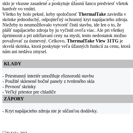
sklo je vkusne zasadené a poskytuje úžasnú šancu predviesť všetok
hardvér vo vnútri.
Všetko by bolo pekné, keby spoločnosť
ThermalTake
zaviedla v
skrinke jednoduchý, odpojiteľný ochranný kryt napájacieho zdroja.
Niežeby to neumožňovalo vytvoriť čistú stavbu, ide len o to, že
plášť napájacieho zdroja by ju vyčistil oveľa viac. Ale pri všetkej
úprimnosti a pri udržiavaní ceny na mysli, tento nedostatok možno
považovať za úsmevný. Celkovo,
ThermalTake View 31TG
je
skvelá skrinka, ktorá poskytuje veľa úžasných funkcií za cenu, ktorá
nám ani nedáva zmysel.
KLADY
- Priestranný interiér umožňuje rôznorodú stavbu
- Použité sklenené bočné panely z tvrdeného skla
- Pevnosť skrinky
- Veľký priestor pre chladiče
ZÁPORY
- Kryt napájacieho zdroja nie je súčasťou dodávky.