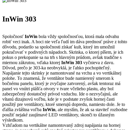
InWin 303
Spoločnosť
InWin
bola vždy spoločnosťou, ktorá mala odvahu
robiť veci inak. A hoci nie veľa ľudí im dáva prednosť práve z tohto
dôvodu, podarilo sa spoločnosti získať kult, ktorý im umožnil
pokračovať v podivných nápadoch. Skrinka, o ktorej píšem, je ich
pokus o prekopanie sa na trh s hlavným prúdom, avšak tradične s
miernou zákrutou, vďaka ktorej
InWin 303
vyčnieva z davu.
Dôvod, prečo je 303-ka neobvyklá, je ľahko pochopiteľný.
Napájanie tejto skrinky je namontované na vrchu a vo vertikálnej
polohe. To znamená, že ventilátor bude namierený smerom k
bočnému panelu, ktorý je zvyčajne zatvorený, avšak tentoraz má
panel vo vnútri plášťa otvory v tvare včelieho plastu, aby bol
zabezpečený dostatočný prívod vzduchu. Ide o nezvyčajnú, ale
vítanú dizajnovú voľbu, kde je v podstate zvyšok hornej časti
použitý pre ventilátory, ktoré smerujú dopredu, namiesto dole. Je to
ďalšia zvláštna voľba
InWin
, ale myslím, že ak sa staviteľ rozhodne
použiť nejaké zaujímavé LED ventilátory, skonči to úžasným
výsledkom.
Vzhľadom na vertikálne namontovaný zdroj napájania na hornej