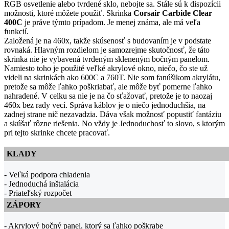
RGB osvetlenie alebo tvrdené sklo, nebojte sa. Stále sú k dispozícii
možnosti, ktoré môžete použiť. Skrinka
Corsair Carbide Clear
400C
je práve týmto prípadom. Je menej známa, ale má veľa
funkcií.
Založená je na 460x, takže skúsenosť s budovaním je v podstate
rovnaká. Hlavným rozdielom je samozrejme skutočnosť, že táto
skrinka nie je vybavená tvrdeným skleneným bočným panelom.
Namiesto toho je použité veľké akrylové okno, niečo, čo ste už
videli na skrinkách ako 600C a 760T. Nie som fanúšikom akrylátu,
pretože sa môže ľahko poškriabať, ale môže byť pomerne ľahko
nahradené. V celku sa nie je na čo sťažovať, pretože je to naozaj
460x bez rady vecí. Správa káblov je o niečo jednoduchšia, na
zadnej strane nič nezavadzia. Dáva však možnosť popustiť fantáziu
a skúšať rôzne riešenia. No vždy je Jednoduchosť to slovo, s ktorým
pri tejto skrinke chcete pracovať.
KLADY
- Veľká podpora chladenia
- Jednoduchá inštalácia
- Priateľský rozpočet
ZÁPORY
- Akrylový bočný panel, ktorý sa ľahko poškrabe