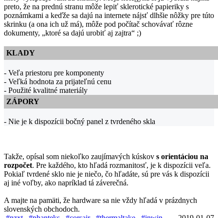
preto, že na prednú stranu môže lepiť sklerotické papieriky s
poznámkami a keďže sa dajú na internete nájsť dlhšie nôžky pre túto
skrinku (a ona ich už má), môže pod počítač schovávať rôzne
dokumenty, „ktoré sa dajú urobiť aj zajtra“ ;)
KLADY
- Veľa priestoru pre komponenty
- Veľká hodnota za prijateľnú cenu
- Použité kvalitné materiály
ZÁPORY
- Nie je k dispozícii bočný panel z tvrdeného skla
Takže, opísal som niekoľko zaujímavých kúskov
s orientáciou na
rozpočet
. Pre každého, kto hľadá rozmanitosť, je k dispozícii veľa.
Pokiaľ tvrdené sklo nie je niečo, čo hľadáte, sú pre vás k dispozícii
aj iné voľby, ako napríklad tá záverečná.
A majte na pamäti, že hardware sa nie vždy hľadá v prázdnych
slovenských obchodoch.
#nzxt
#phanteks
#corsair
#thermaltake
#inwin
2019-01-07