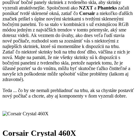
používať bočné panely skriniek z tvrdeného skla, aby skrinky
vyzerali atraktívnejšie. Spoločnosti ako
NZXT
a
Phanteks
začali
ponúkať tvrdé sklenené okná, zatiaľ čo
Corsair
a niekoľko ďalších
značiek prišiel s úplne novými skrinkami s tvrdými sklenenými
bočnými panelmi. To sa stalo v kombinácii s už existujúcou RGB
módou jedným z najväčších trendov v tomto priemysle, aký sme
doteraz videli. Ak vezmem do úvahy, ako dnes veľa ľudí stavia
nové počítače, rozhodol som sa zoznámiť vás s niektorými z
najlepších skriniek, ktoré sú momentálne k dispozícii na trhu.
Zatiaľ čo niektoré skrinky boli na trhu dosť dlho, väčšina z nich je
nová. Majte na pamäti, že nie všetky skrinky sú k dispozícii s
bočnými panelmi z tvrdeného skla, pretože napriek tomu, že je
úžasné pozrieť sa do vnútra, môžu byť skutočne ťažko čistiteľné a
navyše ich poškodenie môže spôsobiť vážne problémy (laikom aj
zdravotné).
Teda ... čo by ste nemali prehliadnuť na trhu, ak sa chystáte postaviť
nový počítač a chcete, aby aj komponenty v ňom vyzerali dobre.
Corsair Crystal 460X