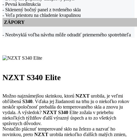
- Pevná konštrukcia
- Sklenený bočný panel z tvrdeného skla
- Veľa priestoru na chladenie kvapalinou
ZÁPORY
- Neobvyklá voľba návrhu môže odradiť priemerného spotrebiteľa
NZXT S340 Elite
Možno najznámejšou skrinkou, ktorú
NZXT
urobila, je veľmi
obľúbená
S340
. Vďaka jej žiadanosti na trhu ju o niekoľko rokov
neskôr spoločnosť prebalila do temperovaného skla a znovu ju
vydala. A výsledok?
NZXT S340
Elite zožala v priebehu
niekoľkých týždňov ďalší výrazný úspech a to zo všetkých
správnych dôvodov.
Nestačilo plácnuť temperované sklo na železo a nazvať ho
novinkou, preto
NZXT
urobila niekoľko ďalších malých zmien,