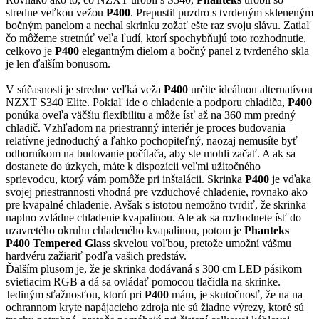
stredne veľkou vežou
P400
. Prepustil puzdro s tvrdeným skleneným
bočným panelom a nechal skrinku zožať ešte raz svoju slávu. Zatiaľ
čo môžeme stretnúť veľa ľudí, ktorí spochybňujú toto rozhodnutie,
celkovo je
P400
elegantným dielom a bočný panel z tvrdeného skla
je len ďalším bonusom.
V súčasnosti je stredne veľká veža
P400
určite ideálnou alternatívou
NZXT S340 Elite. Pokiaľ ide o chladenie a podporu chladiča,
P400
ponúka oveľa väčšiu flexibilitu a môže ísť až na 360 mm predný
chladič. Vzhľadom na priestranný interiér je proces budovania
relatívne jednoduchý a ľahko pochopiteľný, naozaj nemusíte byť
odborníkom na budovanie počítača, aby ste mohli začať. A ak sa
dostanete do úzkych, máte k dispozícii veľmi užitočného
sprievodcu, ktorý vám pomôže pri inštalácii. Skrinka
P400
je vďaka
svojej priestrannosti vhodná pre vzduchové chladenie, rovnako ako
pre kvapalné chladenie. Avšak s istotou nemožno tvrdiť, že skrinka
naplno zvládne chladenie kvapalinou. Ale ak sa rozhodnete ísť do
uzavretého okruhu chladeného kvapalinou, potom je
Phanteks
P400 Tempered Glass
skvelou voľbou, pretože umožní vášmu
hardvéru zažiariť podľa vašich predstáv.
Ďalším plusom je, že je skrinka dodávaná s 300 cm LED pásikom
svietiacim RGB a dá sa ovládať pomocou tlačidla na skrinke.
Jediným sťažnosťou, ktorú pri
P400
mám, je skutočnosť, že na na
ochrannom kryte napájacieho zdroja nie sú žiadne výrezy, ktoré sú