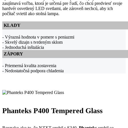
zaujímavá voľba, ktorá je určená pre ľudí, čo chcú predviesť svoje
hardvér osvetlený LED svetlami, ale zároveň nechcú, aby ich
počítač svietil ako stolná lampa.
KLADY
- Výrazná hodnota v pomere s peniazmi
- Skvelý dizajn s tvrdeným sklom
- Jednoduchá inštalácia
ZÁPORY
- Priemerná kvalita zostavenia
- Nedostatočná podpora chladenia
Phanteks P400 Tempered Glass
Rovnako ako to, čo NZXT urobil s S340,
Phanteks
urobil so