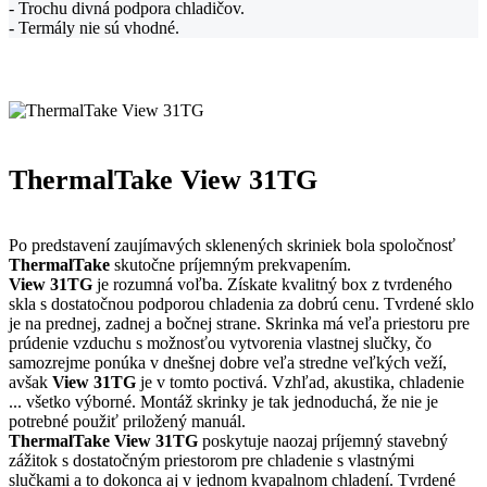
- Trochu divná podpora chladičov.
- Termály nie sú vhodné.
ThermalTake View 31TG
Po predstavení zaujímavých sklenených skriniek bola spoločnosť
ThermalTake
skutočne príjemným prekvapením.
View 31TG
je rozumná voľba. Získate kvalitný box z tvrdeného
skla s dostatočnou podporou chladenia za dobrú cenu. Tvrdené sklo
je na prednej, zadnej a bočnej strane. Skrinka má veľa priestoru pre
prúdenie vzduchu s možnosťou vytvorenia vlastnej slučky, čo
samozrejme ponúka v dnešnej dobre veľa stredne veľkých veží,
avšak
View 31TG
je v tomto poctivá. Vzhľad, akustika, chladenie
... všetko výborné. Montáž skrinky je tak jednoduchá, že nie je
potrebné použiť priložený manuál.
ThermalTake View 31TG
poskytuje naozaj príjemný stavebný
zážitok s dostatočným priestorom pre chladenie s vlastnými
slučkami a to dokonca aj v jednom kvapalnom chladení. Tvrdené