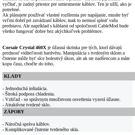
vyčítať, je zadný priestor pre umiestnenie káblov. Ten je užší, ako je
potrebné.
Ak plánujete používať vlastné rozšírenia pre napájanie, musíte byť
veľmi dobrí pri zavádzaní káblov, inak to nemusí splniť vašu
predstavu. Ale napríklad s káblami od spoločnosti CableMod bude
všetko fungovať dobre bez akýchkoľvek problémov.
Corsair Crystal 460X
je úžasná skrinka pre tých, ktorí dávajú
prednosť viditeľnosti hardvéru. Manipulácia s tvrdeným sklom a
čistenie môže byť síce bolestivý úkon, ale ak ste nadšencom a máte
kopu času, choďte do toho.
KLADY
- Jednoduchá inštalácia.
- Široká podpora chladenia.
- Vzhľad - so správnym množstvom osvetlenia vyzerá úžasne.
- Atraktívne tvrdené sklo.
ZÁPORY
- Náročná správa káblov.
- Komplikované čistenie tvrdeného skla.