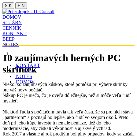
S K
E N
DOMOV
SLUŽBY
CENNÍK
KONTAKT
BEEP
NOTES
10 zaujímavých herných PC
KONTAKT
skriniek
SLUŽBY
NOTES
DOMOV
Niekoľko zaujímavých kúskov, ktoré pomôžu pri výbere skrinky
pre váš nový počítač.
Nákup PC je niečo, čo je oveľa dôležitejšie, než si môže veľa ľudí
myslieť.
Niektorí ľudia s počítačom trávia tak veľa času, že sa pre nich stáva
„partnerom“ a poznajú ho lepšie, ako ľudí vo svojom okolí. Preto
doň pri jeho kúpe investujú nemalé peniaze, tiež do jeho
modernizácie, aby získali výkonnosť a aj skvelý vzhľad.
Rok 2017 a vlastne aj rok predtým bol plný prípadov, kedy sa začali