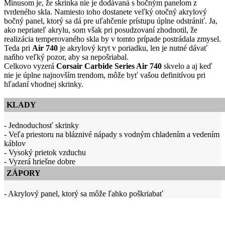
Mínusom je, že skrinka nie je dodávaná s bočným panelom z
tvrdeného skla. Namiesto toho dostanete veľký otočný akrylový
bočný panel, ktorý sa dá pre uľahčenie prístupu úplne odstrániť. Ja,
ako nepriateľ akrylu, som však pri posudzovaní zhodnotil, že
realizácia temperovaného skla by v tomto prípade postrádala zmysel.
Teda pri
Air 740
je akrylový kryt v poriadku, len je nutné dávať
naňho veľký pozor, aby sa nepošriabal.
Celkovo vyzerá
Corsair Carbide Series Air 740
skvelo a aj keď
nie je úplne najnovším trendom, môže byť vašou definitívou pri
hľadaní vhodnej skrinky.
KLADY
- Jednoduchosť skrinky
- Veľa priestoru na bláznivé nápady s vodným chladením a vedením
káblov
- Vysoký prietok vzduchu
- Vyzerá hriešne dobre
ZÁPORY
- Akrylový panel, ktorý sa môže ľahko poškriabať