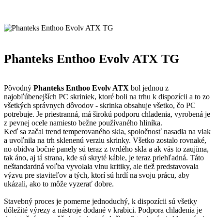
Phanteks Enthoo Evolv ATX TG
Pôvodný
Phanteks Enthoo Evolv ATX
bol jednou z
najobľúbenejších PC skriniek, ktoré boli na trhu k dispozícii a to zo
všetkých správnych dôvodov - skrinka obsahuje všetko, čo PC
potrebuje. Je priestranná, má širokú podporu chladenia, vyrobená je
z pevnej ocele namiesto bežne používaného hliníka.
Keď sa začal trend temperovaného skla, spoločnosť nasadla na vlak
a uvoľnila na trh sklenenú verziu skrinky. Všetko zostalo rovnaké,
no obidva bočné panely sú teraz z tvrdého skla a ak vás to zaujíma,
tak áno, aj tá strana, kde sú skryté káble, je teraz priehľadná. Táto
neštandardná voľba vyvolala vlnu kritiky, ale tiež predstavovala
výzvu pre staviteľov a tých, ktorí sú hrdí na svoju prácu, aby
ukázali, ako to môže vyzerať dobre.
Stavebný proces je pomerne jednoduchý, k dispozícii sú všetky
dôležité výrezy a nástroje dodané v krabici. Podpora chladenia je