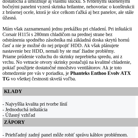
dostatočná a umožňuje aj vlastnú slučku. S tvrdenými sklenenými
bočnými panelmi vyzerá skrinka brilantne, nehovoriac o konštrukcii
z brúsenej ocele, ktorá je síce celkom ťažká aj bez panelov, ale stále
úžasná.
Mám však zaznamenanú jednu prekážku pri chladení. Pri inštalácii
Corsair H115i s 280mm chladičom na prednej strane bez
odstránenia spodného zásobníka má základná doska skrytú hornú
časť a nie je možné do nej pripojiť HDD. Ak však plánujete
nastavenie bez HDD, nemali by ste mať žiadne problémy.
Priame prúdenie vzduchu do skrinky neprebieha spredu, ani z
vrchu. No vetracie otvory skrinky postačujú na kvalitné chladenie,
pokiaľ použijete dostatočné množstvo ventilátorov. Ak je toto
obmedzenie pre vás v poriadku, je
Phanteks Enthoo Evolv ATX
TG
vo všetkej čestnosti skvelá voľba.
KLADY
- Najvyššia kvalita pri tvorbe línií
- Jednoduchá inštalácia
- Úžasný vzhľad
ZÁPORY
- Priehľadný zadný panel môže robiť správu káblov problémom.