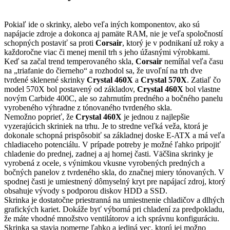
Pokiaľ ide o skrinky, alebo veľa iných komponentov, ako sú
napájacie zdroje a dokonca aj pamäte RAM, nie je veľa spoločností
schopných postaviť sa proti
Corsair
, ktorý je v podnikaní už roky a
každoročne viac či menej menil trh s jeho úžasnými výrobkami.
Keď sa začal trend temperovaného skla,
Corsair
nemíňal veľa času
na „triafanie do čierneho“ a rozhodol sa, že uvoľní na trh dve
tvrdené sklenené skrinky
Crystal 460X
a
Crystal 570X
. Zatiaľ čo
model 570X bol postavený od základov,
Crystal 460X
bol vlastne
novým Carbide 400C, ale so zahrnutím predného a bočného panelu
vyrobeného výhradne z tónovaného tvrdeného skla.
Nemožno poprieť, že
Crystal 460X
je jednou z najlepšie
vyzerajúcich skriniek na trhu. Je to stredne veľká veža, ktorá je
dokonale schopná prispôsobiť sa základnej doske E-ATX a má veľa
chladiaceho potenciálu. V prípade potreby je možné ľahko pripojiť
chladenie do prednej, zadnej a aj hornej časti. Väčšina skrinky je
vyrobená z ocele, s výnimkou vkusne vyrobených predných a
bočných panelov z tvrdeného skla, do značnej miery tónovaných. V
spodnej časti je umiestnený dômyselný kryt pre napájací zdroj, ktorý
obsahuje vývody s podporou diskov HDD a SSD.
Skrinka je dostatočne priestranná na umiestnenie chladičov a dlhých
grafických kariet. Dokáže byť výborná pri chladení za predpokladu,
že máte vhodné množstvo ventilátorov a ich správnu konfiguráciu.
Skrinka sa stavia pomerne ľahko a jediná vec, ktorú jej možno