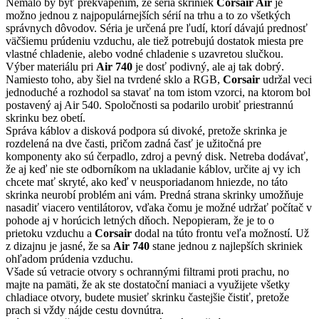
Nemalo by byť prekvapením, že séria skriniek
Corsair Air
je
možno jednou z najpopulárnejších sérií na trhu a to zo všetkých
správnych dôvodov. Séria je určená pre ľudí, ktorí dávajú prednosť
väčšiemu prúdeniu vzduchu, ale tiež potrebujú dostatok miesta pre
vlastné chladenie, alebo vodné chladenie s uzavretou slučkou.
Výber materiálu pri
Air 740
je dosť podivný, ale aj tak dobrý.
Namiesto toho, aby šiel na tvrdené sklo a RGB,
Corsair
udržal veci
jednoduché a rozhodol sa stavať na tom istom vzorci, na ktorom bol
postavený aj Air 540. Spoločnosti sa podarilo urobiť priestrannú
skrinku bez obetí.
Správa káblov a disková podpora sú divoké, pretože skrinka je
rozdelená na dve časti, pričom zadná časť je užitočná pre
komponenty ako sú čerpadlo, zdroj a pevný disk. Netreba dodávať,
že aj keď nie ste odborníkom na ukladanie káblov, určite aj vy ich
chcete mať skryté, ako keď v neusporiadanom hniezde, no táto
skrinka neurobí problém ani vám. Predná strana skrinky umožňuje
nasadiť viacero ventilátorov, vďaka čomu je možné udržať počítač v
pohode aj v horúcich letných dňoch. Nepopieram, že je to o
prietoku vzduchu a
Corsair
dodal na túto frontu veľa možností. Už
z dizajnu je jasné, že sa
Air 740
stane jednou z najlepších skriniek
ohľadom prúdenia vzduchu.
Všade sú vetracie otvory s ochrannými filtrami proti prachu, no
majte na pamäti, že ak ste dostatoční maniaci a využijete všetky
chladiace otvory, budete musieť skrinku častejšie čistiť, pretože
prach si vždy nájde cestu dovnútra.