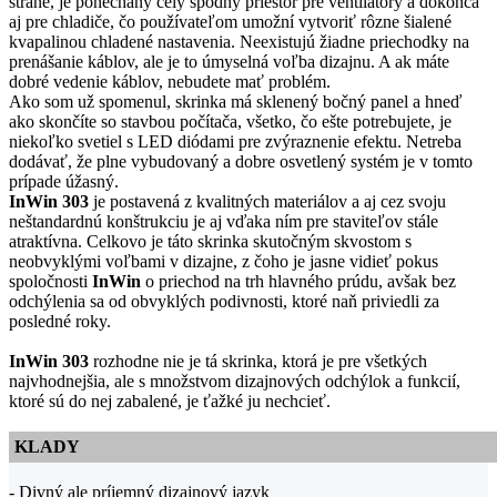
strane, je ponechaný celý spodný priestor pre ventilátory a dokonca
aj pre chladiče, čo používateľom umožní vytvoriť rôzne šialené
kvapalinou chladené nastavenia. Neexistujú žiadne priechodky na
prenášanie káblov, ale je to úmyselná voľba dizajnu. A ak máte
dobré vedenie káblov, nebudete mať problém.
Ako som už spomenul, skrinka má sklenený bočný panel a hneď
ako skončíte so stavbou počítača, všetko, čo ešte potrebujete, je
niekoľko svetiel s LED diódami pre zvýraznenie efektu. Netreba
dodávať, že plne vybudovaný a dobre osvetlený systém je v tomto
prípade úžasný.
InWin 303
je postavená z kvalitných materiálov a aj cez svoju
neštandardnú konštrukciu je aj vďaka ním pre staviteľov stále
atraktívna. Celkovo je táto skrinka skutočným skvostom s
neobvyklými voľbami v dizajne, z čoho je jasne vidieť pokus
spoločnosti
InWin
o priechod na trh hlavného prúdu, avšak bez
odchýlenia sa od obvyklých podivnosti, ktoré naň priviedli za
posledné roky.
InWin 303
rozhodne nie je tá skrinka, ktorá je pre všetkých
najvhodnejšia, ale s množstvom dizajnových odchýlok a funkcií,
ktoré sú do nej zabalené, je ťažké ju nechcieť.
KLADY
- Divný ale príjemný dizajnový jazyk