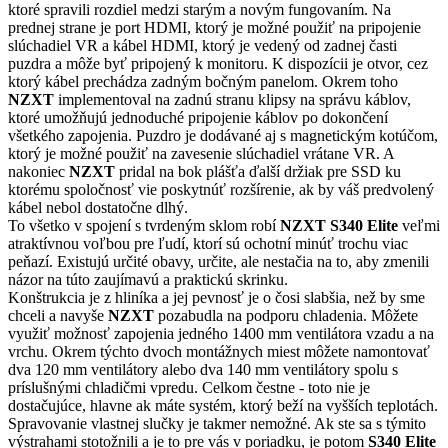
ktoré spravili rozdiel medzi starým a novým fungovaním. Na
prednej strane je port HDMI, ktorý je možné použiť na pripojenie
slúchadiel VR a kábel HDMI, ktorý je vedený od zadnej časti
puzdra a môže byť pripojený k monitoru. K dispozícii je otvor, cez
ktorý kábel prechádza zadným bočným panelom. Okrem toho
NZXT
implementoval na zadnú stranu klipsy na správu káblov,
ktoré umožňujú jednoduché pripojenie káblov po dokončení
všetkého zapojenia. Puzdro je dodávané aj s magnetickým kotúčom,
ktorý je možné použiť na zavesenie slúchadiel vrátane VR. A
nakoniec
NZXT
pridal na bok plášťa ďalší držiak pre SSD ku
ktorému spoločnosť vie poskytnúť rozšírenie, ak by váš predvolený
kábel nebol dostatočne dlhý.
To všetko v spojení s tvrdeným sklom robí
NZXT S340 Elite
veľmi
atraktívnou voľbou pre ľudí, ktorí sú ochotní minúť trochu viac
peňazí. Existujú určité obavy, určite, ale nestačia na to, aby zmenili
názor na túto zaujímavú a praktickú skrinku.
Konštrukcia je z hliníka a jej pevnosť je o čosi slabšia, než by sme
chceli a navyše
NZXT
pozabudla na podporu chladenia. Môžete
využiť možnosť zapojenia jedného 1400 mm ventilátora vzadu a na
vrchu. Okrem týchto dvoch montážnych miest môžete namontovať
dva 120 mm ventilátory alebo dva 140 mm ventilátory spolu s
príslušnými chladičmi vpredu. Celkom čestne - toto nie je
dostačujúce, hlavne ak máte systém, ktorý beží na vyšších teplotách.
Spravovanie vlastnej slučky je takmer nemožné. Ak ste sa s týmito
výstrahami stotožnili a je to pre vás v poriadku, je potom
S340 Elite