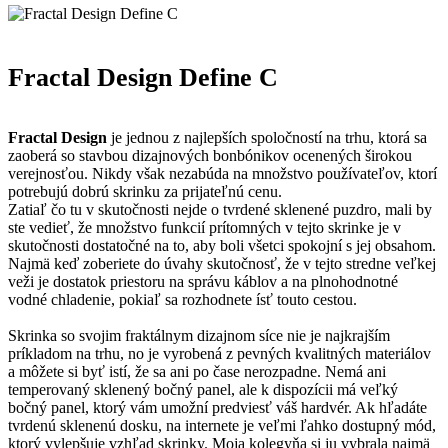
Fractal Design Define C
Fractal Design
je jednou z najlepších spoločností na trhu, ktorá sa
zaoberá so stavbou dizajnových bonbónikov ocenených širokou
verejnosťou. Nikdy však nezabúda na množstvo používateľov, ktorí
potrebujú dobrú skrinku za prijateľnú cenu.
Zatiaľ čo tu v skutočnosti nejde o tvrdené sklenené puzdro, mali by
ste vedieť, že množstvo funkcií prítomných v tejto skrinke je v
skutočnosti dostatočné na to, aby boli všetci spokojní s jej obsahom.
Najmä keď zoberiete do úvahy skutočnosť, že v tejto stredne veľkej
veži je dostatok priestoru na správu káblov a na plnohodnotné
vodné chladenie, pokiaľ sa rozhodnete ísť touto cestou.
Skrinka so svojim fraktálnym dizajnom síce nie je najkrajším
príkladom na trhu, no je vyrobená z pevných kvalitných materiálov
a môžete si byť istí, že sa ani po čase nerozpadne. Nemá ani
temperovaný sklenený bočný panel, ale k dispozícii má veľký
bočný panel, ktorý vám umožní predviesť váš hardvér. Ak hľadáte
tvrdenú sklenenú dosku, na internete je veľmi ľahko dostupný mód,
ktorý vylepšuje vzhľad skrinky. Moja kolegyňa si ju vybrala najmä