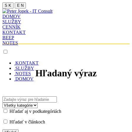
S K
E N
DOMOV
SLUŽBY
CENNÍK
KONTAKT
BEEP
NOTES
KONTAKT
SLUŽBY
Hľadaný výraz
NOTES
DOMOV
Hľadať aj v podkategóriách
Hľadať v článkoch