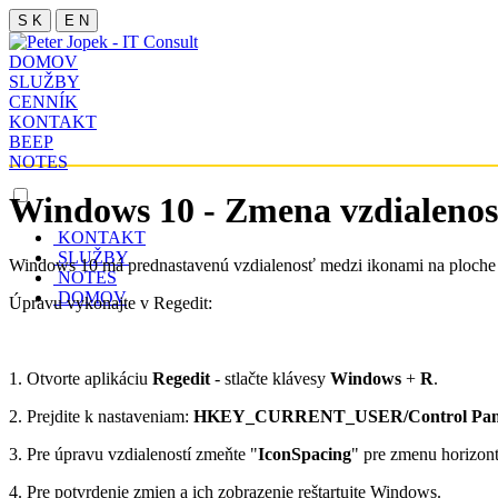
S K
E N
DOMOV
SLUŽBY
CENNÍK
KONTAKT
BEEP
NOTES
Windows 10 - Zmena vzdialenos
KONTAKT
SLUŽBY
Windows 10 má prednastavenú vzdialenosť medzi ikonami na ploche - 
NOTES
DOMOV
Úpravu vykonajte v Regedit:
1. Otvorte aplikáciu
Regedit
- stlačte klávesy
Windows
+
R
.
2. Prejdite k nastaveniam:
HKEY_CURRENT_USER/Control Panel
3. Pre úpravu vzdialeností zmeňte "
IconSpacing
" pre zmenu horizontá
4. Pre potvrdenie zmien a ich zobrazenie reštartujte Windows.