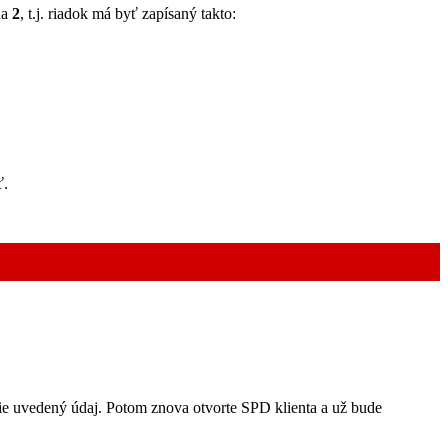
na
2
, t.j. riadok má byť zapísaný takto:
ť.
šie uvedený údaj. Potom znova otvorte SPD klienta a už bude