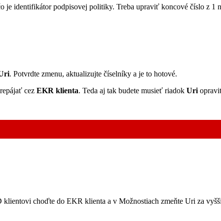
čo je identifikátor podpisovej politiky. Treba upraviť koncové číslo z 1 
Uri
. Potvrdte zmenu, aktualizujte číselníky a je to hotové.
 prepájať cez
EKR klienta
. Teda aj tak budete musieť riadok
Uri
opravi
PD klientovi choďte do EKR klienta a v Možnostiach zmeňte Uri za vyš