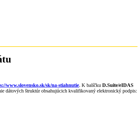
átu
s://www.slovensko.sk/sk/na-stiahnutie
. K balíčku
D.Suite/eIDAS
e dátových štruktúr obsahujúcich kvalifikovaný elektronický podpis: