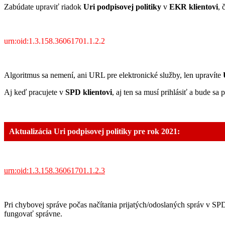
Zabúdate upraviť riadok
Uri podpisovej politiky
v
EKR klientovi
, 
urn:oid:1.3.158.36061701.1.2.2
Algoritmus sa nemení, ani URL pre elektronické služby, len upravíte
Aj keď pracujete v
SPD klientovi
, aj ten sa musí prihlásiť a bude sa
Aktualizácia Uri podpisovej politiky pre rok 2021:
urn:oid:1.3.158.36061701.1.2.3
Pri chybovej správe počas načítania prijatých/odoslaných správ v S
fungovať správne.