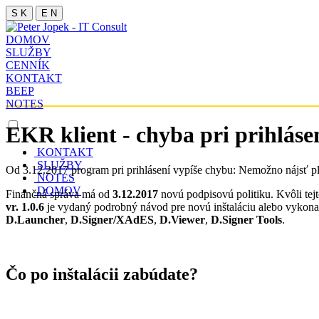
S K
E N
DOMOV
SLUŽBY
CENNÍK
KONTAKT
BEEP
NOTES
EKR klient - chyba pri prihlás
KONTAKT
SLUŽBY
Od 3.12.2017 program pri prihlásení vypíše chybu: Nemožno nájsť plat
NOTES
DOMOV
Finančná správa má od
3.12.2017
novú podpisovú politiku. Kvôli tej
vr. 1.0.6
je vydaný podrobný návod pre novú inštaláciu alebo vykonan
D.Launcher
,
D.Signer/XAdES
,
D.Viewer
,
D.Signer Tools
.
Čo po inštalácii zabúdate?