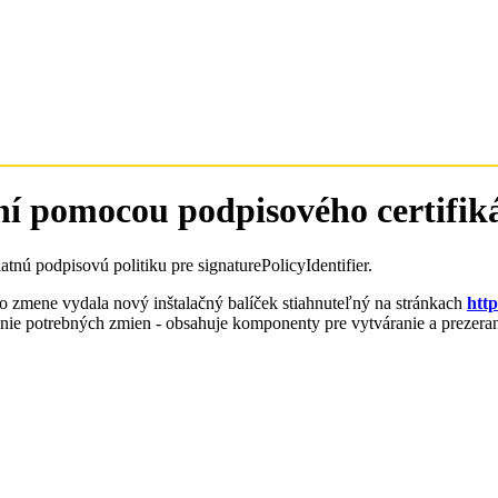
ení pomocou podpisového certifik
nú podpisovú politiku pre signaturePolicyIdentifier.
to zmene vydala nový inštalačný balíček stiahnuteľný na stránkach
http
ie potrebných zmien - obsahuje komponenty pre vytváranie a prezerani