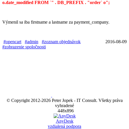
o.date_modified FROM `" . DB_PREFIX . "order` o";
Výmenil sa iba firstname a lastname za payment_company.
#opencart
#admin
#zoznam objednávok
2016-08-09
#zobrazenie spoločnosti
© Copyright 2012-
2026 Peter Jopek - IT Consult. Všetky práva
vyhradené
448x896
AnyDesk
vzdialená podpora