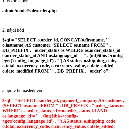
1. otvor súbor
admin/model/sale/order.php
2. nájdi kód
$sql = "SELECT o.order_id, CONCAT(o.firstname, ' ',
o.lastname) AS customer, (SELECT os.name FROM " .
DB_PREFIX . "order_status os WHERE os.order_status_id =
o.order_status_id AND os.language_id = '" . (int)$this->config-
>get('config_language_id') . "') AS status, o.shipping_code,
o.total, o.currency_code, o.currency_value, o.date_added,
o.date_modified FROM `" . DB_PREFIX . "order` o";
a uprav ho nasledovne
$sql = "SELECT o.order_id, payment_company AS customer,
(SELECT os.name FROM " . DB_PREFIX . "order_status os
WHERE os.order_status_id = o.order_status_id AND
os.language_id = '" . (int)$this->config-
>get('config_language_id') . "') AS status, o.shipping_code,
o.total, o.currency_code, o.currency_value, o.date_added,