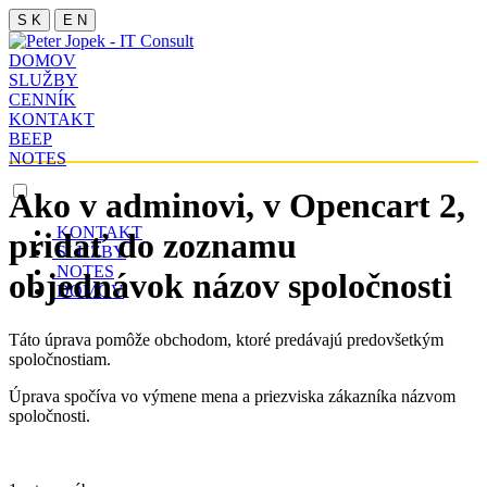
S K
E N
DOMOV
SLUŽBY
CENNÍK
KONTAKT
BEEP
NOTES
Ako v adminovi, v Opencart 2,
KONTAKT
pridať do zoznamu
SLUŽBY
NOTES
objednávok názov spoločnosti
DOMOV
Táto úprava pomôže obchodom, ktoré predávajú predovšetkým
spoločnostiam.
Úprava spočíva vo výmene mena a priezviska zákazníka názvom
spoločnosti.