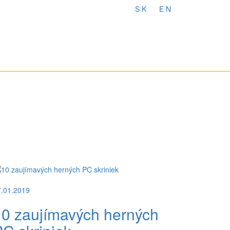
S K
E N
7.01.2019
10 zaujímavých herných