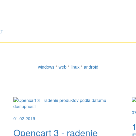
KT
windows
°
web
°
linux
°
android
0
01.02.2019
Opencart 3 - radenie