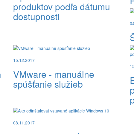
P
produktov podľa dátumu
dostupnosti
0
Š
15.12.2017
1
h
VMware - manuálne
E
spúšťanie služieb
p
08.11.2017