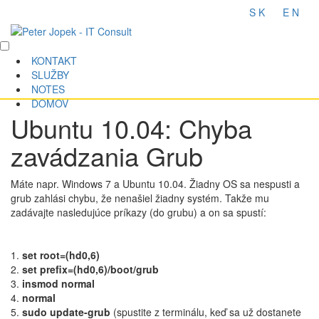
S K
E N
KONTAKT
SLUŽBY
NOTES
DOMOV
Ubuntu 10.04: Chyba
zavádzania Grub
Máte napr. Windows 7 a Ubuntu 10.04. Žiadny OS sa nespusti a
grub zahlási chybu, že nenašiel žiadny systém. Takže mu
zadávajte nasledujúce príkazy (do grubu) a on sa spustí:
1.
set root=(hd0,6)
2.
set prefix=(hd0,6)/boot/grub
3.
insmod normal
4.
normal
5.
sudo update-grub
(spustite z terminálu, keď sa už dostanete